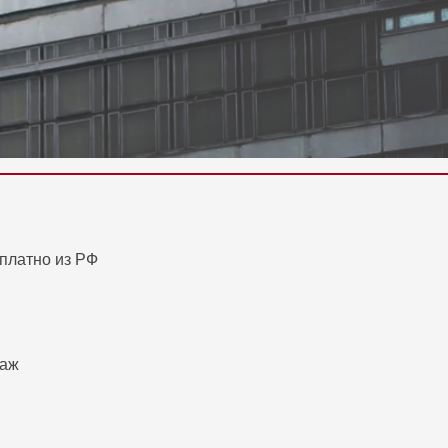
сплатно из РФ
таж